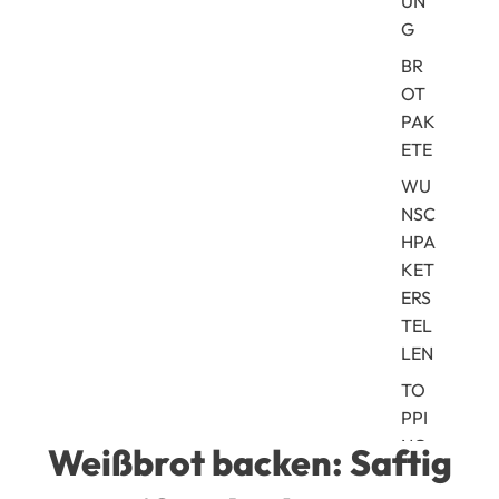
UN
a
c
G
k
BR
m
i
OT
s
PAK
c
ETE
h
u
WU
n
NSC
g
HPA
e
KET
n
ERS
TEL
LEN
TO
PPI
NG
Weißbrot backen: Saftig
S &