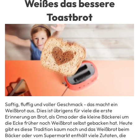
Weißes das bessere
BR
OTZ
Toastbrot
UG
ABE
N
STU
LLE
NSA
LZE
&
FRU
CH
TAU
FST
Saftig, fluffig und voller Geschmack - das macht ein
Weißbrot aus. Dies ist übrigens für viele die erste
RIC
Erinnerung an Brot, als Oma oder die kleine Bäckerei um
H
die Ecke früher noch Weißbrot selbst gebacken hat. Heute
gibt es diese Tradition kaum noch und das Weißbrot beim
BAC
Bäcker oder vom Supermarkt enthält viele Zutaten, die
KZU