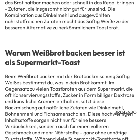
das Brot haltbar machen oder schnell in das Regal bringen
BEH
- Zutaten, die insgesamt nicht gut für uns sind. Die
ÖR
Kombination aus Dinkelmehl und ausgewählten
nährstoffreichen Zutaten macht das Saftig Weiße zu der
besseren Alternative zu herkömmlichem Toastbrot.
Warum Weißbrot backen besser ist
als Supermarkt-Toast
Beim Weißbrot backen mit der Brotbackmischung Saftig
Weißes bestimmst du, was in dein Brot kommt. Im
Gegensatz zu vielen Toastbroten aus dem Supermarkt, die
oft Konservierungsstoffe, Zucker in Form billiger Dextrose
und künstliche Aromen enthalten, setzt diese
Backmischung auf natürliche Zutaten wie Dinkelmehl,
BROT-ABO
Bohnenmehl und Flohsamenschalen. Diese hochwertigen
Inhaltsstoffe sorgen nicht nur für eine bessere
Verdaulichkeit, sondern auch für einen volleren
Geschmack und mehr Nährstoffe – ganz ohne unnötige
Zusatzstoffe. Während viele Supermarkt-Toastbrote oft