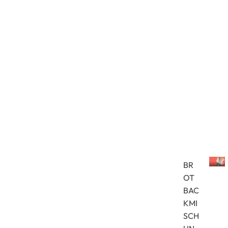
0
Brot
BR
OT
B
r
BAC
o
KMI
t
SCH
b