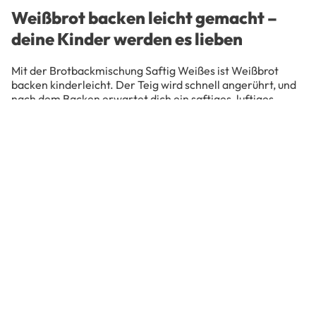
Weißbrot backen leicht gemacht –
deine Kinder werden es lieben
Mit der Brotbackmischung Saftig Weißes ist Weißbrot
backen kinderleicht. Der Teig wird schnell angerührt, und
nach dem Backen erwartet dich ein saftiges, luftiges
Weißbrot, das sich perfekt für Frühstück, Sandwiches oder
als Beilage für Suppen eignet. Der milde Geschmack und
die luftige Krume sind besonders bei Kindern beliebt.
Gerade Kinder lieben Toastbrot, das allerdings in den
meisten Fällen keine guten Zutaten enthält. Und mal
ehrlich: wieviele Scheiben isst dein Kind bis es satt wird? Zu
viele vermutlich, denn es sind kaum nährstoffreiche
Zutaten im Supermarkt-Toastbrot enthalten. Das
bedeutet eben auch, dass dein Kind viel Belag bzw.
Aufstrich essen wird. Das ist mit unserem Brot ganz
bestimmt anders, denn aufgrund der Ballaststoffe setzt
schneller ein länger anhaltendes Sättigungsgefühl ein.