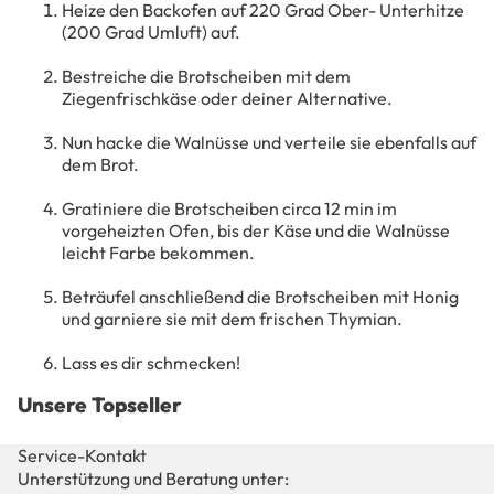
ZU
Heize den Backofen auf 220 Grad Ober- Unterhitze
LET
M
(200 Grad Umluft) auf.
TER
EIN
Bestreiche die Brotscheiben mit dem
JOB
ZU
Ziegenfrischkäse oder deiner Alternative.
S
G
Nun hacke die Walnüsse und verteile sie ebenfalls auf
FIR
DA
dem Brot.
ME
NKE
NK
SCH
Gratiniere die Brotscheiben circa 12 min im
vorgeheizten Ofen, bis der Käse und die Walnüsse
UN
ÖN
leicht Farbe bekommen.
DE
GES
N
CHE
Beträufel anschließend die Brotscheiben mit Honig
NK
und garniere sie mit dem frischen Thymian.
HA
ND
Lass es dir schmecken!
ELS
Unsere Topseller
PAR
TNE
Service-Kontakt
R
Unterstützung und Beratung unter:
WE