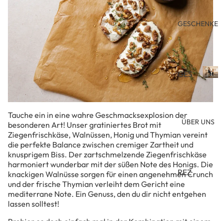
ETE
h
u
WU
GESCHENKE
n
NSC
g
HPA
e
KET
n
ERS
Gesc
GES
als
TEL
CHE
G
Mitbr
LEN
e
NK
s
GU
TO
Tauche ein in eine wahre Geschmacksexplosion der
c
ÜBER UNS
TSC
PPI
besonderen Art! Unser gratiniertes Brot mit
h
Ziegenfrischkäse, Walnüssen, Honig und Thymian vereint
HEI
NG
e
die perfekte Balance zwischen cremiger Zartheit und
n
N
S &
knusprigem Biss. Der zartschmelzende Ziegenfrischkäse
k
BR
harmoniert wunderbar mit der süßen Note des Honigs. Die
DA
b
REZ
OTZ
knackigen Walnüsse sorgen für einen angenehmen Crunch
o
S
und der frische Thymian verleiht dem Gericht eine
EPT
UG
x
PER
mediterrane Note. Ein Genuss, den du dir nicht entgehen
a
E
ABE
FEK
lassen solltest!
l
N
MA
TE
s