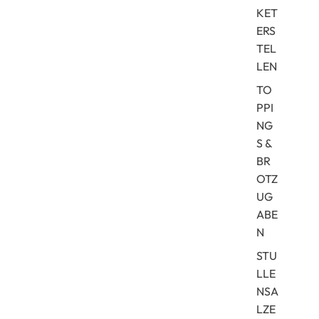
KET
n
ERS
TEL
LEN
TO
PPI
NG
S &
BR
OTZ
UG
ABE
N
STU
LLE
NSA
LZE