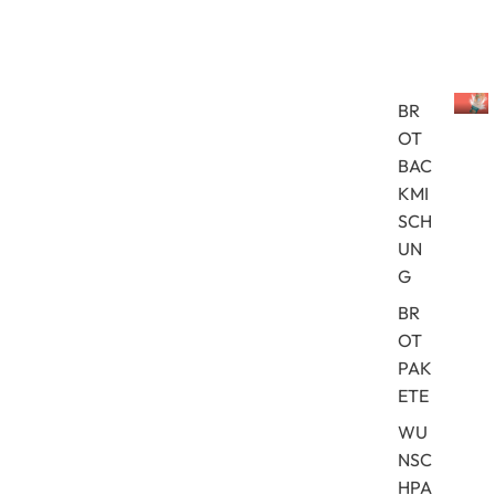
Brot
BR
OT
B
r
BAC
o
KMI
t
SCH
b
UN
a
c
G
k
BR
m
i
OT
s
PAK
c
ETE
h
u
WU
n
NSC
g
HPA
e