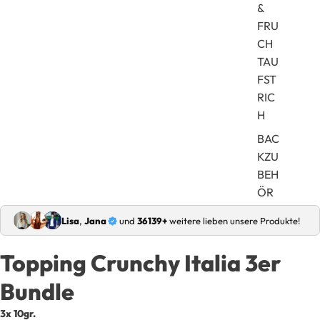
&
FRU
CH
TAU
FST
RIC
H
BAC
KZU
BEH
ÖR
Lisa
,
Jana
und
36139+
weitere lieben unsere Produkte!
Topping Crunchy Italia 3er
Bundle
3x 10gr.