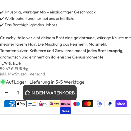
✔️ Knusprig, würziger Mix - einzigartiger Geschmack
✔️ Weltneuheit und nur bei uns erhältlich.
✔️ Das Brothighlight des Jahres.
Crunchy Italia verleiht deinem Brot eine goldbraune, würzige Kruste mit
mediterranem Flair. Die Mischung aus Reismehl, Maismehl,
Tomatenpulver, Kräutern und Gewürzen macht jedes Brot knusprig,
aromatisch und erinnert an italienische Genussmomente.
1,79 € EUR
Grundpreis
59,67 € EUR/kg
inkl. MwSt. zzgl. Versand
Auf Lager | Lieferung in 3-5 Werktage
MENGE
MENGE
IN DEN WARENKORB
VERRINGERN
ERHÖHEN
Zahlungsmethoden
ZUTATENLISTE
BILD