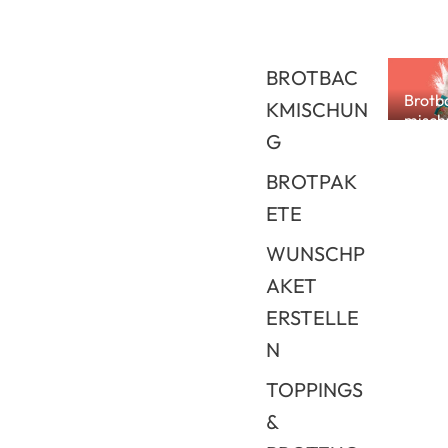
Brotbac
BROTBAC
Brotb
KMISCHUN
misch
G
en
BROTPAK
ETE
WUNSCHP
AKET
ERSTELLE
N
TOPPINGS
&