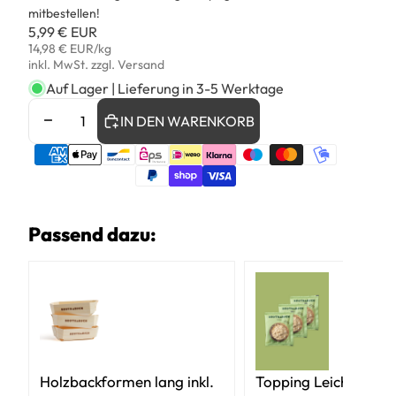
mitbestellen!
5,99 € EUR
Grundpreis
14,98 € EUR/kg
inkl. MwSt. zzgl. Versand
Auf Lager | Lieferung in 3-5 Werktage
MENGE
MENGE
IN DEN WARENKORB
VERRINGERN
ERHÖHEN
Zahlungsmethoden
Passend dazu:
Holzbackformen lang inkl.
Topping Leichter