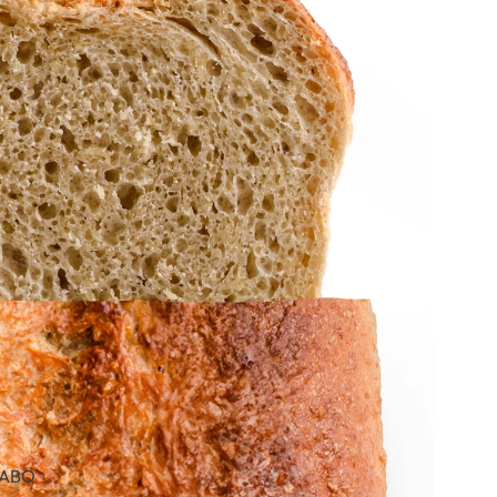
BILD
IM
VOLLBILDMODUS
-ABO
ÖFFNEN