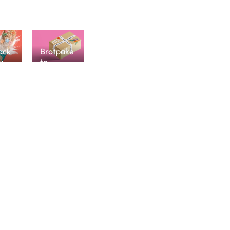
kmischungen
Brotpakete
ack
Brotpake
ung
te