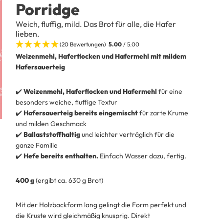
Porridge
Weich, fluffig, mild. Das Brot für alle, die Hafer
lieben.
(20 Bewertungen)
5.00
/ 5.00
Weizenmehl, Haferflocken und Hafermehl mit mildem
Hafersauerteig
✔️
Weizenmehl, Haferflocken und Hafermehl
für eine
besonders weiche, fluffige Textur
✔️
Hafersauerteig bereits eingemischt
für zarte Krume
und milden Geschmack
✔️
Ballaststoffhaltig
und leichter verträglich für die
ganze Familie
✔️
Hefe bereits enthalten.
Einfach Wasser dazu, fertig.
400 g
(ergibt ca. 630 g Brot)
Mit der Holzbackform lang gelingt die Form perfekt und
die Kruste wird gleichmäßig knusprig.
Direkt